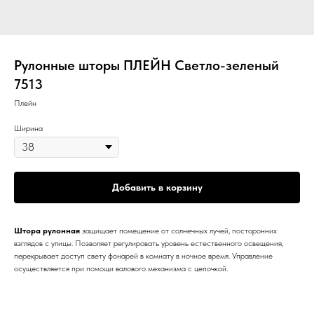
Рулонные шторы ПЛЕЙН Светло-зеленый
7513
Плейн
Ширина
Добавить в корзину
Штора рулонная
защищает помещение от солнечных лучей, посторонних
взглядов с улицы. Позволяет регулировать уровень естественного освещения,
перекрывает доступ свету фонарей в комнату в ночное время. Управление
осуществляется при помощи валового механизма с цепочкой.