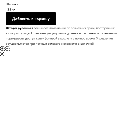
Ширина
Добавить в корзину
Штора рулонная
защищает помещение от солнечных лучей, посторонних
взглядов с улицы. Позволяет регулировать уровень естественного освещения,
перекрывает доступ свету фонарей в комнату в ночное время. Управление
осуществляется при помощи валового механизма с цепочкой.