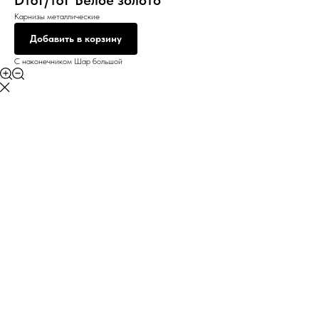
D16Г/16Г Белое золото
Карнизы металлические
Добавить в корзину
С наконечником Шар большой