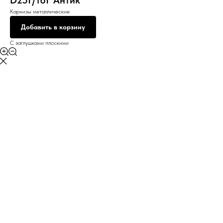
D25Г/16Г Антик
Карнизы металлические
Добавить в корзину
С заглушками плоскими