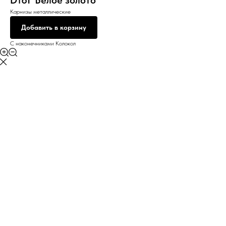
D16Г Белое золото
Карнизы металлические
Добавить в корзину
С наконечниками Колокол