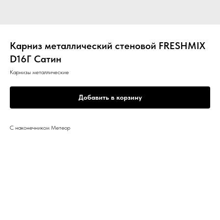
Карниз металлический стеновой FRESHMIX
D16Г Сатин
Карнизы металлические
Добавить в корзину
С наконечником Метеор