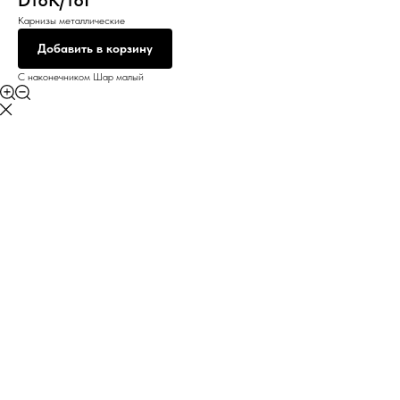
D16К/16Г
Карнизы металлические
Добавить в корзину
С наконечником Шар малый