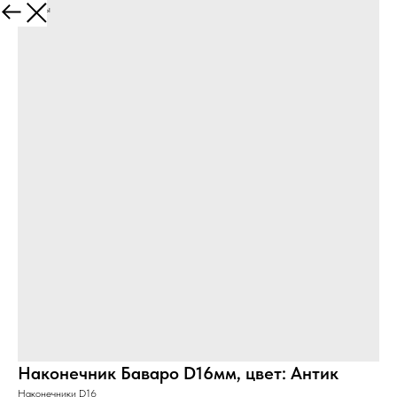
Все товары
Наконечник Баваро D16мм, цвет: Антик
Наконечники D16