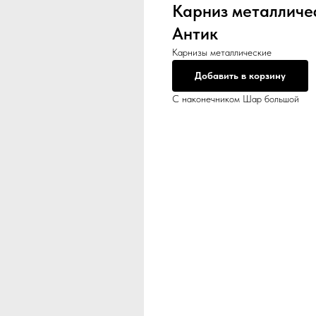
Карниз металличе
Антик
Карнизы металлические
Добавить в корзину
С наконечником Шар большой