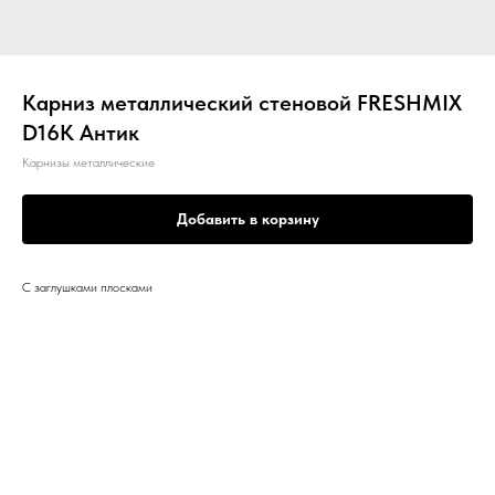
Карниз металлический стеновой FRESHMIX
D16К Антик
Карнизы металлические
Добавить в корзину
С заглушками плосками