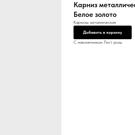
Карниз металличе
Белое золото
Карнизы металлические
Добавить в корзину
С наконечником Лист розы